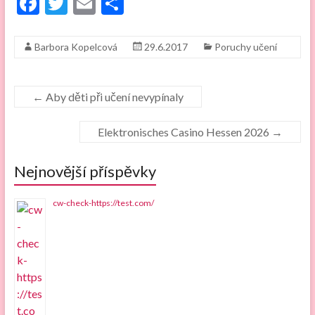
F
T
E
S
ac
w
m
h
e
itt
ai
ar
Barbora Kopelcová
29.6.2017
Poruchy učení
b
er
l
e
o
←
Aby děti při učení nevypínaly
o
k
Elektronisches Casino Hessen 2026
→
Nejnovější příspěvky
cw-check-https://test.com/