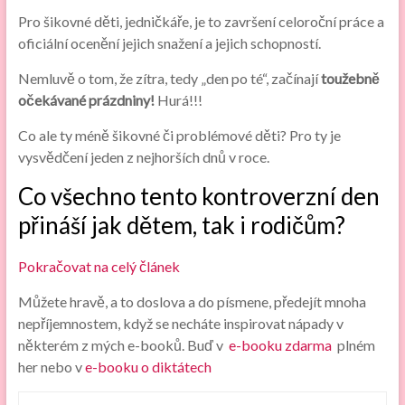
Pro šikovné děti, jedničkáře, je to završení celoroční práce a
oficiální ocenění jejich snažení a jejich schopností.
Nemluvě o tom, že zítra, tedy „den po té“, začínají
toužebně
očekávané prázdniny!
Hurá!!!
Co ale ty méně šikovné či problémové děti? Pro ty je
vysvědčení jeden z nejhorších dnů v roce.
Co všechno tento kontroverzní den
přináší jak dětem, tak i rodičům?
Pokračovat na celý článek
Můžete hravě, a to doslova a do písmene, předejít mnoha
nepříjemnostem, když se necháte inspirovat nápady v
některém z mých e-booků. Buď v
e-booku zdarma
plném
her nebo v
e-booku o diktátech