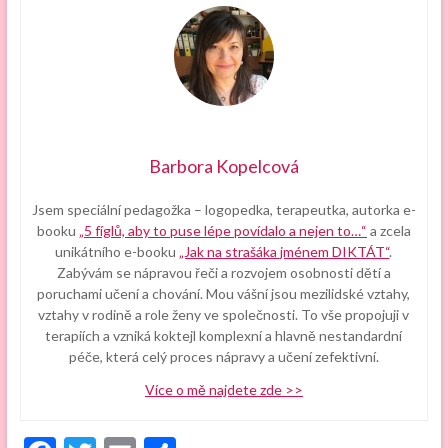
Barbora Kopelcová
Jsem speciální pedagožka – logopedka, terapeutka, autorka e-
booku
„5 fíglů, aby to puse lépe povídalo a nejen to…“
a zcela
unikátního e-booku
„Jak na strašáka jménem DIKTÁT“
.
Zabývám se nápravou řeči a rozvojem osobnosti dětí a
poruchami učení a chování. Mou vášní jsou mezilidské vztahy,
vztahy v rodině a role ženy ve společnosti. To vše propojuji v
terapiích a vzniká koktejl komplexní a hlavně nestandardní
péče, která celý proces nápravy a učení zefektivní.
Více o mě najdete zde >>